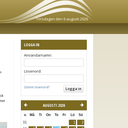
Torsdagen den 6 augusti 2026
LOGGA IN
Användarnamn:
Lösenord:
s
Glömt lösenord?
ick
oner
AUGUSTI 2026
v.
Må
Ti
On
To
Fr
Lö
Sö
31
1
2