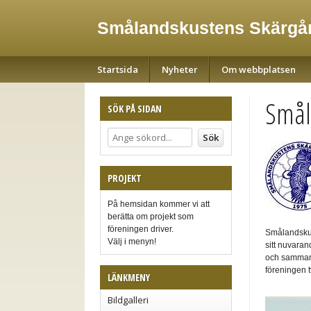
Smålandskustens Skärgår
Startsida
Nyheter
Om webbplatsen
Smål
SÖK PÅ SIDAN
PROJEKT
På hemsidan kommer vi att
berätta om projekt som
föreningen driver.
Smålandskus
Välj i menyn!
sitt nuvara
och sammant
föreningen 
LÄNKMENY
Bildgalleri