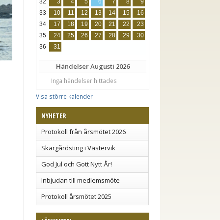
32
3
4
5
6
7
8
9
33
10
11
12
13
14
15
16
34
17
18
19
20
21
22
23
35
24
25
26
27
28
29
30
36
31
Händelser
Augusti 2026
Inga händelser hittades
Visa större kalender
NYHETER
Protokoll från årsmötet 2026
Skärgårdsting i Västervik
God Jul och Gott Nytt År!
Inbjudan till medlemsmöte
Protokoll årsmötet 2025