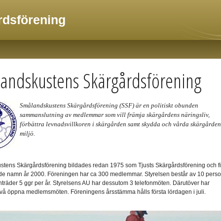
dsförening
andskustens Skärgårdsförening
Smålandskustens Skärgårdsförening (SSF) är en politiskt obunden
sammanslutning av medlemmar som vill främja skärgårdens näringsliv,
förbättra levnadsvillkoren i skärgården samt skydda och vårda skärgården
miljö.
tens Skärgårdsförening bildades redan 1975 som Tjusts Skärgårdsförening och f
nde namn år 2000. Föreningen har ca 300 medlemmar. Styrelsen består av 10 pers
räder 5 ggr per år. Styrelsens AU har dessutom 3 telefonmöten. Därutöver har
två öppna medlemsmöten. Föreningens årsstämma hålls första lördagen i juli.