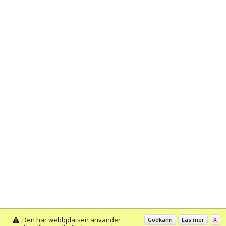
Den här webbplatsen använder
Godkänn
Läs mer
X