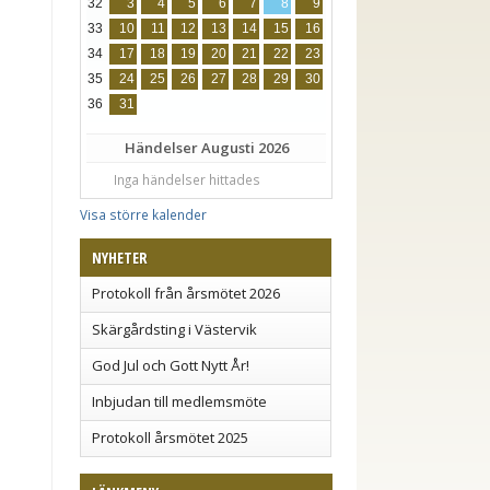
32
3
4
5
6
7
8
9
33
10
11
12
13
14
15
16
34
17
18
19
20
21
22
23
35
24
25
26
27
28
29
30
36
31
Händelser
Augusti 2026
Inga händelser hittades
Visa större kalender
NYHETER
Protokoll från årsmötet 2026
Skärgårdsting i Västervik
God Jul och Gott Nytt År!
Inbjudan till medlemsmöte
Protokoll årsmötet 2025