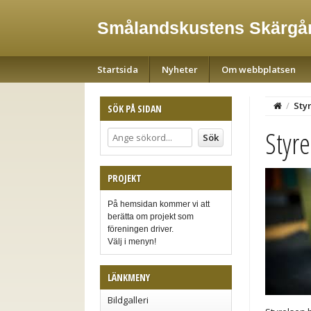
Smålandskustens Skärgår
Startsida
Nyheter
Om webbplatsen
/
Sty
SÖK PÅ SIDAN
Styre
PROJEKT
På hemsidan kommer vi att
berätta om projekt som
föreningen driver.
Välj i menyn!
LÄNKMENY
Bildgalleri