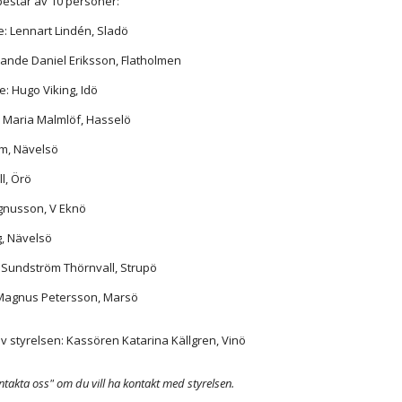
består av 10 personer:
: Lennart Lindén, Sladö
rande Daniel Eriksson, Flatholmen
e: Hugo Viking, Idö
 Maria Malmlöf, Hasselö
öm, Nävelsö
l, Örö
gnusson, V Eknö
g, Nävelsö
 Sundström Thörnvall, Strupö
 Magnus Petersson, Marsö
av styrelsen: Kassören Katarina Källgren, Vinö
takta oss" om du vill ha kontakt med styrelsen.