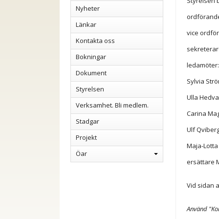
Styrelsen 
Nyheter
ordförande
Länkar
vice ordfö
Kontakta oss
sekreterar
Bokningar
ledamöter:
Dokument
Sylvia Str
Styrelsen
Ulla Hedval
Verksamhet. Bli medlem.
Carina Ma
Stadgar
Ulf Qviber
Projekt
Maja-Lotta
Öar
ersättare
Vid sidan 
Använd "Kon