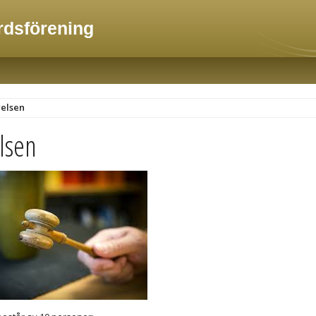
dsförening
relsen
lsen