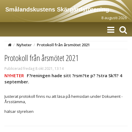
Smålandskustens Skärgårdsförening
8 augusti 2026
/
Nyheter
/
Protokoll från årsmötet 2021
Protokoll från årsmötet 2021
Publicerad fredag 8 okt 2021, 13:14
NYHETER
F?reningen hade sitt ?rsm?te p? ?stra Sk?l? 4
september.
Justerat protokoll finns nu att läsa på hemsidan under Dokument -
Årsstämma,
hälsar styrelsen