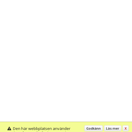
Den här webbplatsen använder
Godkänn
Läs mer
X